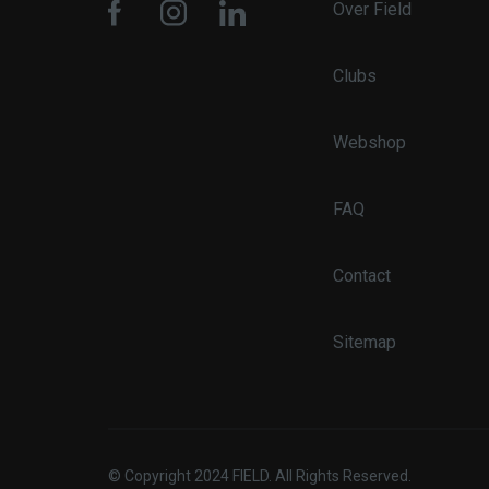
Over Field
S
Clubs
Strikt noodzakelijke
accountbeheer. De we
Webshop
Naam
CookieScriptConse
FAQ
Contact
PHPSESSID
Sitemap
pys_start_session
pys_session_limit
© Copyright 2024 FIELD. All Rights Reserved.