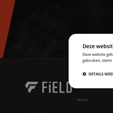
Deze websit
Deze website geb
gebruiken, stemt
DETAILS WE
Navigatie
Strikt
noodzakelijk
Home