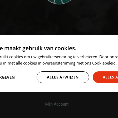
e maakt gebruik van cookies.
ruikt cookies om uw gebruikerservaring te verbeteren. Door onze
 u in met alle cookies in overeenstemming met ons Cookiebeleid.
ERGEVEN
ALLES AFWIJZEN
ALLES 
Account
Prestatie
Targeting
Functioneel
Mijn Account