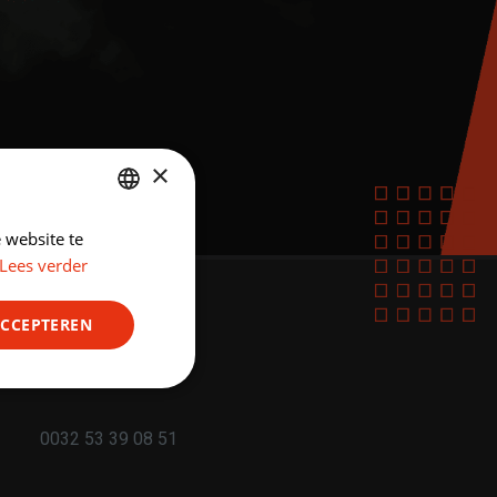
×
 website te
DUTCH
Lees verder
ENGLISH
ACCEPTEREN
Contact
Niet-
geclassificeerd
0032 53 39 08 51