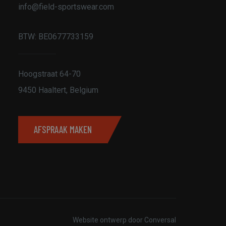
info@field-sportswear.com
rd
BTW:
BE0677733159
elding en
Hoogstraat 64-70
9450 Haaltert, Belgium
ript.com-service om
den. De cookie-
m correct te
AFSPRAAK MAKEN
an de PHP-taal. Dit
die wordt gebruikt
ouden. Het is
rd nummer, hoe het
, maar een goed
status voor een
 van een gebruiker
ren, zodat eventuele
worden onthouden.
vaak een gebruiker
Website ontwerp
door Conversal
innen een bepaalde