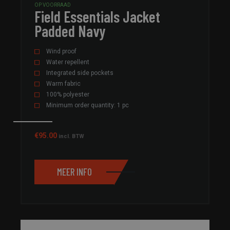
OP VOORRAAD
doeleinden.
Field Essentials Jacket
_gid
1 dag
Deze cookie
Google LLC
Padded Navy
geplaatst d
.field-
Analytics. H
sportswear.com
unieke waa
elke bezoch
Wind proof
werkt deze 
Water repellent
gebruikt o
paginaweer
Integrated side pockets
tellen en bi
Warm fabric
100% polyester
Minimum order quantity: 1 pc
€
95.00
incl. BTW
MEER INFO