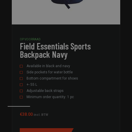
OP VOORRAAD
Field Essentials Sports
Backpack Navy
Available in black and navy
Side pockets for water bottle
Bottom compartment for shoes
+- 55 L
Adjustable back straps
Minimum order quantity: 1 pc
€
38.00
incl. BTW