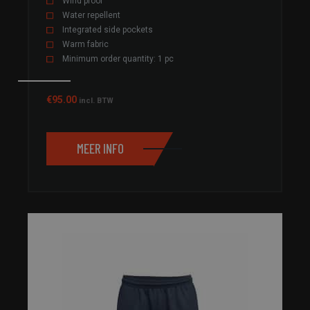
Wind proof
Water repellent
Integrated side pockets
Warm fabric
Minimum order quantity: 1 pc
€
95.00
incl. BTW
MEER INFO