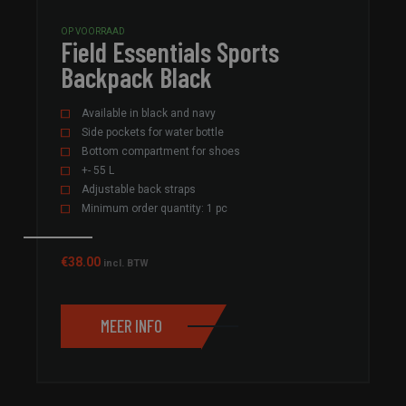
OP VOORRAAD
Field Essentials Sports
Backpack Black
Available in black and navy
Side pockets for water bottle
Bottom compartment for shoes
+- 55 L
Adjustable back straps
Minimum order quantity: 1 pc
€
38.00
incl. BTW
MEER INFO