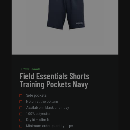
OP VOORRAAD
Field Essentials Shorts
Training Pockets Navy
Side pockets
Notch at the bottom
Available in black and navy
100% polyester
Dry fit – slim fit
Minimum order quantity: 1 pc