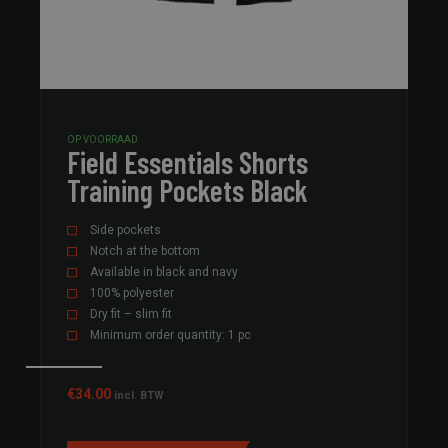
OP VOORRAAD
Field Essentials Shorts
Training Pockets Black
Side pockets
Notch at the bottom
Available in black and navy
100% polyester
Dry fit – slim fit
Minimum order quantity: 1 pc
€
34.00
incl. BTW