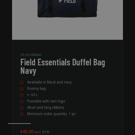
OP VOORRAAD
Field Essentials Duffel Bag
Navy
Available in black and navy
Roomy bag
+- 53 L
Possible with own logo
Short and long ribbons
Minimum order quantity: 1 pc
€
40.00
incl. BTW