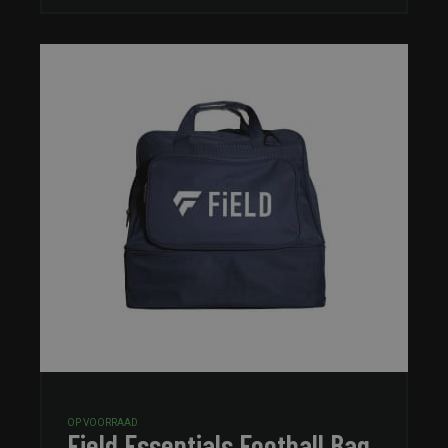
OP VOORRAAD
Field Essentials Football Bag