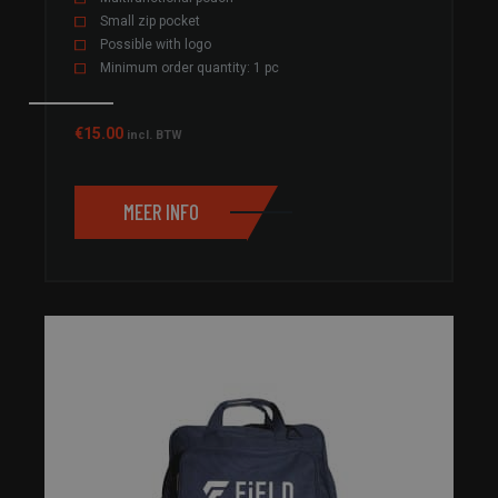
Small zip pocket
Possible with logo
Minimum order quantity: 1 pc
€
15.00
incl. BTW
MEER INFO