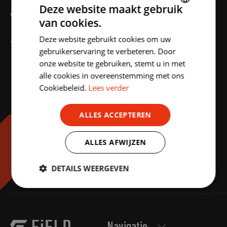
Deze website maakt gebruik
TORPEDO ZELSTAR
van cookies.
DUTCH
Deze website gebruikt cookies om uw
ENGLISH
Torpedo Zelstar
gebruikerservaring te verbeteren. Door
onze website te gebruiken, stemt u in met
alle cookies in overeenstemming met ons
Cookiebeleid.
Lees verder
ALLES ACCEPTEREN
ALLES AFWIJZEN
DETAILS WEERGEVEN
Strikt
Prestatie
Targeting
noodzakelijk
Navigatie