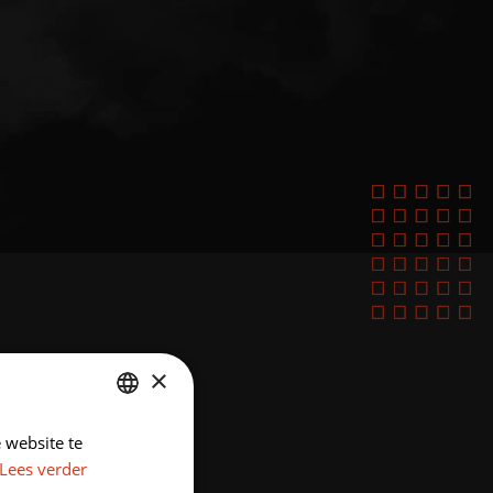
×
 website te
DUTCH
Lees verder
ENGLISH