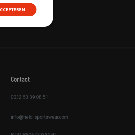
ACCEPTEREN
Niet-
geclassificeerd
rd
Contact
elding en
0032 53 39 08 51
ript.com-service om
info@field-sportswear.com
den. De cookie-
m correct te
BTW:
BE0677733159
an de PHP-taal. Dit