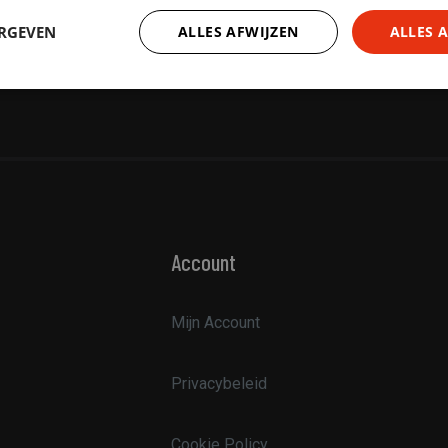
ERGEVEN
ALLES AFWIJZEN
ALLES 
Prestatie
Targeting
Functioneel
trikt noodzakelijk
Prestatie
Targeting
Functioneel
Niet-geclassificee
Account
 cookies maken de kernfunctionaliteiten van de website mogelijk, zoals gebruikersaanm
bsite kan niet goed worden gebruikt zonder de strikt noodzakelijke cookies.
Mijn Account
Aanbieder /
Vervaldatum
Omschrijving
Domein
nt
4 weken 2
Deze cookie wordt gebruikt door de Cookie-Sc
CookieScript
Privacybeleid
dagen
de cookievoorkeuren van bezoekers te onthou
field-
banner van Cookie-Script.com is noodzakelijk o
sportswear.com
werken.
Cookie Policy
Sessie
Cookie gegenereerd door applicaties op basis v