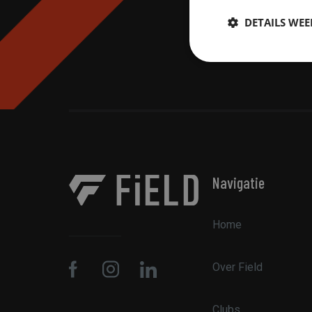
DETAILS WE
Strikt
noodzakelijk
S
Navigatie
Strikt noodzakelijke
accountbeheer. De we
Home
Naam
CookieScriptConse
Over Field
Clubs
PHPSESSID