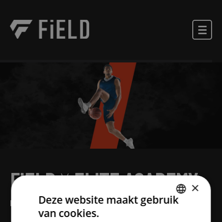
FIELD
X
ELITE ACADEMY
×
Deze website maakt gebruik
ELITE ACADEMY / ELITE ATHLETES
van cookies.
DUTCH