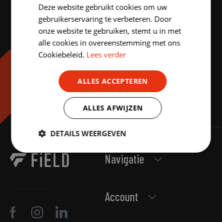
Deze website gebruikt cookies om uw
ENGLISH
gebruikerservaring te verbeteren. Door
onze website te gebruiken, stemt u in met
alle cookies in overeenstemming met ons
Cookiebeleid.
Lees verder
ALLES ACCEPTEREN
ALLES AFWIJZEN
DETAILS WEERGEVEN
Strikt
Prestatie
Targeting
Navigatie
noodzakelijk
Account
Functioneel
Niet-
geclassificeerd