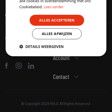
FIELD
X
GYMFED
alle cookies in overeenstemming met ons
Cookiebeleid.
Lees verder
Gymnastiek Federatie Vlaanderen
ALLES ACCEPTEREN
ALLES AFWIJZEN
Navigatie
DETAILS WEERGEVEN
Account
Strikt
Prestatie
Targeting
noodzakelijk
Contact
Functioneel
Niet-
geclassificeerd
© Copyright 2024 FIELD. All Rights Reserved.