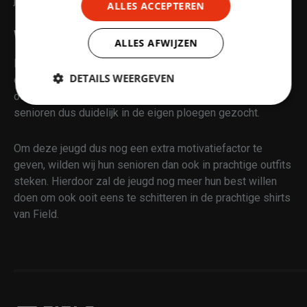
jeugdwerking om de toekomst te verzekeren.
ALLES ACCEPTEREN
WAT DOEN WIJ?
ALLES AFWIJZEN
Bij VT Marke Webis staat hun jeugd centraal. Ze besteden
DETAILS WEERGEVEN
enorm veel aandacht aan hun jeugd niet alleen op, maar
ook naast het terrein. Bij hen wordt de opvolging van de
Strikt
Prestatie
Targeting
senioren dus duidelijk in de eigen ploegen gezocht.
noodzakelijk
Om deze jeugd dus nog een extra motivatiefactor te
geven, wilden wij hun senioren dan ook in prachtige outfits
Functioneel
Niet-
steken. Hierdoor zal de jeugd nog meer hun best willen
geclassificeerd
doen om ook ooit eens te schitteren in de prachtige shirts
van Field.
Strikt noodzakelijk
Prestatie
Targeting
Functioneel
Niet-geclassificeerd