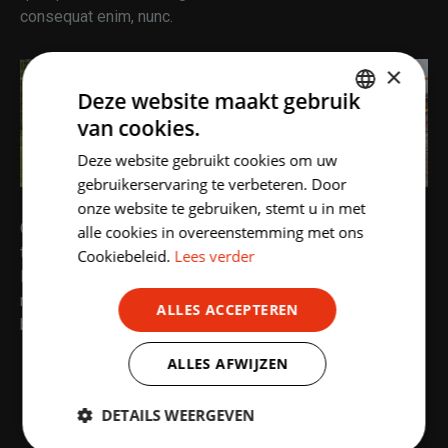
consequat enim, nunc.
×
Deze website maakt gebruik
van cookies.
DUTCH
Deze website gebruikt cookies om uw
ENGLISH
gebruikerservaring te verbeteren. Door
onze website te gebruiken, stemt u in met
Ornare duis velit phasellus netus nec arcu porttitor urna
alle cookies in overeenstemming met ons
turpis. Quam aliquam volutpat commodo scelerisque.
Cookiebeleid.
Lees verder
Maecenas facilisi quam elit diam convallis. Consectetur
nunc, pellentesque libero habitasse. Ultrices eget vitae
ALLES ACCEPTEREN
blandit nunc consectetur.
ALLES AFWIJZEN
Faucibus nec lectus quis.
DETAILS WEERGEVEN
Metus ultricies at porta massa eu.