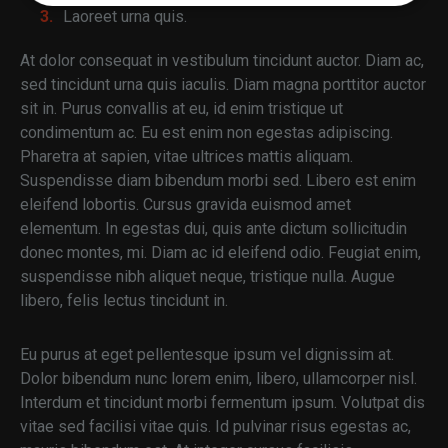
Strikt
Prestatie
Targeting
Laoreet urna quis.
noodzakelijk
At dolor consequat in vestibulum tincidunt auctor. Diam ac,
sed tincidunt urna quis iaculis. Diam magna porttitor auctor
Functioneel
Niet-
sit in. Purus convallis at eu, id enim tristique ut
geclassificeerd
condimentum ac. Eu est enim non egestas adipiscing.
Pharetra at sapien, vitae ultrices mattis aliquam.
Suspendisse diam bibendum morbi sed. Libero est enim
eleifend lobortis. Cursus gravida euismod amet
elementum. In egestas dui, quis ante dictum sollicitudin
donec montes, mi. Diam ac id eleifend odio. Feugiat enim,
Strikt noodzakelijk
Prestatie
Targeting
suspendisse nibh aliquet neque, tristique nulla. Augue
Functioneel
Niet-geclassificeerd
libero, felis lectus tincidunt in.
Strikt noodzakelijke cookies maken de
kernfunctionaliteiten van de website mogelijk, zoals
Eu purus at eget pellentesque ipsum vel dignissim at.
gebruikersaanmelding en accountbeheer. De
website kan niet goed worden gebruikt zonder de
Dolor bibendum nunc lorem enim, libero, ullamcorper nisl.
strikt noodzakelijke cookies.
Interdum et tincidunt morbi fermentum ipsum. Volutpat dis
Aanbieder /
vitae sed facilisi vitae quis. Id pulvinar risus egestas ac,
Naam
Vervaldatum
Omschri
Domein