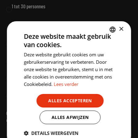
1 tot 30 personnes
30 tot 50 personnes
×
Deze website maakt gebruik
50 tot 100 personnes
van cookies.
DUTCH
Deze website gebruikt cookies om uw
ENGLISH
100 tot 200 personnes
gebruikerservaring te verbeteren. Door
onze website te gebruiken, stemt u in met
200 tot 500 personnes
alle cookies in overeenstemming met ons
Cookiebeleid.
Lees verder
meer dan 500 personnes
ALLES ACCEPTEREN
Comment pouvons-nous vous aider ? Quels sont les détails de
ALLES AFWIJZEN
cette demande ?
DETAILS WEERGEVEN