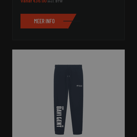
Vanaf
€
36.00
incl. BTW
MEER INFO