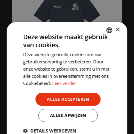
×
Deze website maakt gebruik
van cookies.
DUTCH
Deze website gebruikt cookies om uw
ENGLISH
gebruikerservaring te verbeteren. Door
onze website te gebruiken, stemt u in met
alle cookies in overeenstemming met ons
Cookiebeleid.
Lees verder
UITVERKOCHT
POLO KIDS/ADULTS BAVI
ALLES ACCEPTEREN
GENT
ALLES AFWIJZEN
Vanaf
€
24.00
incl. BTW
DETAILS WEERGEVEN