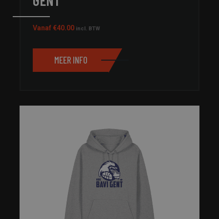
Vanaf
€
40.00
incl. BTW
MEER INFO