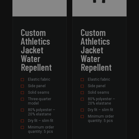
Het is n
gesprok
willekeu
gegener
nummer,
wordt ge
kan speci
Custom
Custom
voor de 
een goe
Athletics
Athletics
voorbeel
behoude
Jacket
Jacket
een inge
status v
Water
Water
gebruike
pagina's.
Repellent
Repellent
pys_start_session
field-
Sessie
Deze coo
sportswear.com
wordt ge
Elastic fabric
Elastic fabric
om de
sessiest
Side panel
Side panel
een gebr
Solid seams
Solid seams
behouden
ze door 
Three-quarter
80% polyester –
website
model
20% elastane
navigere
80% polyester –
Dry fit – slim fit
eventue
20% elastane
selecties
Minimum order
gegeven
Dry fit – slim fit
quantity: 5 pcs
pagina t
Minimum order
worden
quantity: 5 pcs
onthoud