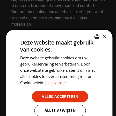
fit ensures freedom of movement and comfort.
Choose this sublimation athletics jacket if you want
to stand out on the track and make a lasting
impression.
×
Deze website maakt gebruik
Sport
van cookies.
DUTCH
Deze website gebruikt cookies om uw
ENGLISH
gebruikerservaring te verbeteren. Door
onze website te gebruiken, stemt u in met
alle cookies in overeenstemming met ons
Cookiebeleid.
Lees verder
ALLES ACCEPTEREN
HIGHLIGHTED PRODUCTS
ALLES AFWIJZEN