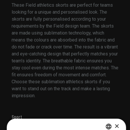
These Field athletics skorts are perfect for teams
looking for a unique and personalised look. The
skorts are fully personalised according to your
requirements by the Field design team. The skorts
are made using sublimation technology, which
means the colours are absorbed into the fabric and
do not fade or crack over time. The result is a vibrant
and eye-catching design that perfectly matches your
team’s identity. The breathable fabric ensures you
stay cool even during the most intense matches. The
fit ensures freedom of movement and comfort.
Choose these sublimation athletics skorts if you
want to stand out on the track and make a lasting
impression.
Sport
×