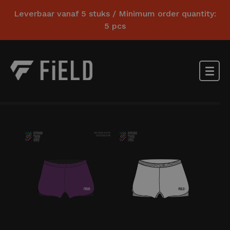
Leverbaar vanaf 5 stuks / Minimum order quantity:
5 pcs