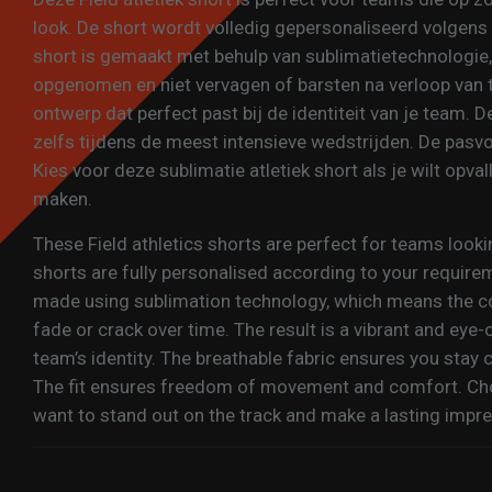
look. De short wordt volledig gepersonaliseerd volgen
short is gemaakt met behulp van sublimatietechnologie,
opgenomen en niet vervagen of barsten na verloop van ti
ontwerp dat perfect past bij de identiteit van je team. D
zelfs tijdens de meest intensieve wedstrijden. De pasv
Kies voor deze sublimatie atletiek short als je wilt opval
maken.
These Field athletics shorts are perfect for teams look
shorts are fully personalised according to your require
made using sublimation technology, which means the co
fade or crack over time. The result is a vibrant and eye
team’s identity. The breathable fabric ensures you stay
The fit ensures freedom of movement and comfort. Choo
want to stand out on the track and make a lasting impre