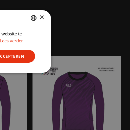
×
 website te
DUTCH
Lees verder
ENGLISH
ACCEPTEREN
Niet-
geclassificeerd
rd
elding en