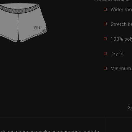
Wider mo
Stretch b
100% pol
Dry fit
Minimum o
S
zoek zijn naar een unieke en gepersonaliseerde