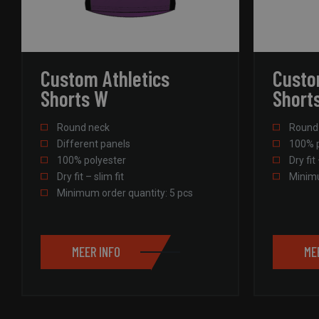
accountbeheer. De we
Naam
CookieScriptConse
Custom Athletics
Custo
Shorts W
Short
PHPSESSID
Round neck
Round
Different panels
100% p
100% polyester
Dry fit 
Dry fit – slim fit
Minimu
Minimum order quantity: 5 pcs
pys_start_session
pys_session_limit
MEER INFO
ME
Aanb
Naam