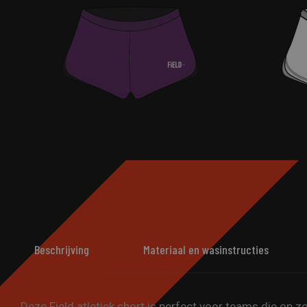
Beschrijving
Materiaal en wasinstructies
Deze Field atletiek short is perfect voor teams die op 