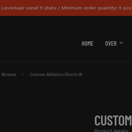
Leverbaar vanaf 5 stuks / Minimum order quantity: 5 pcs
HOME
OVER
Women
Custom Athletics Shorts W
CUSTOM
Product details: