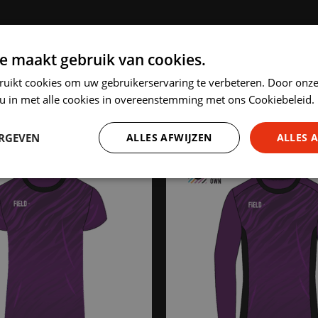
e maakt gebruik van cookies.
HIGHLIGHTED PRODUCTS
ruikt cookies om uw gebruikerservaring te verbeteren. Door onze
 u in met alle cookies in overeenstemming met ons Cookiebeleid.
ERGEVEN
ALLES AFWIJZEN
ALLES 
Prestatie
Targeting
Functioneel
trikt noodzakelijk
Prestatie
Targeting
Functioneel
Niet-geclassificee
 cookies maken de kernfunctionaliteiten van de website mogelijk, zoals gebruikersaanm