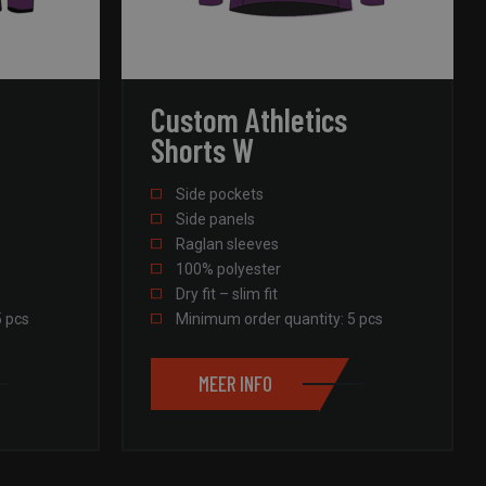
ript.com-service om
Custom Athletics
den. De cookie-
m correct te
Shorts W
an de PHP-taal. Dit
die wordt gebruikt
Side pockets
ouden. Het is
Side panels
rd nummer, hoe het
, maar een goed
Raglan sleeves
status voor een
100% polyester
Dry fit – slim fit
 van een gebruiker
ren, zodat eventuele
5 pcs
Minimum order quantity: 5 pcs
worden onthouden.
vaak een gebruiker
innen een bepaalde
MEER INFO
te prestaties en het