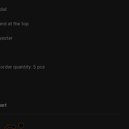
del
and at the top
yester
rder quantity: 5 pcs
port