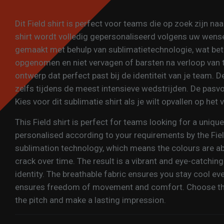
Dit Field shirt is perfect voor teams die op zoek zijn n
shirt wordt volledig gepersonaliseerd volgens uw wensen
gemaakt met behulp van sublimatietechnologie, wat bet
opgenomen en niet vervagen of barsten na verloop van ti
ontwerp dat perfect past bij de identiteit van je team. D
zelfs tijdens de meest intensieve wedstrijden. De pasv
Kies voor dit sublimatie shirt als je wilt opvallen op het
This Field shirt is perfect for teams looking for a unique
personalised according to your requirements by the Fie
sublimation technology, which means the colours are ab
crack over time. The result is a vibrant and eye-catchin
identity. The breathable fabric ensures you stay cool ev
ensures freedom of movement and comfort. Choose this 
the pitch and make a lasting impression.