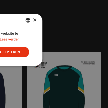
×
 website te
DUTCH
Lees verder
ENGLISH
ACCEPTEREN
Niet-
geclassificeerd
rd