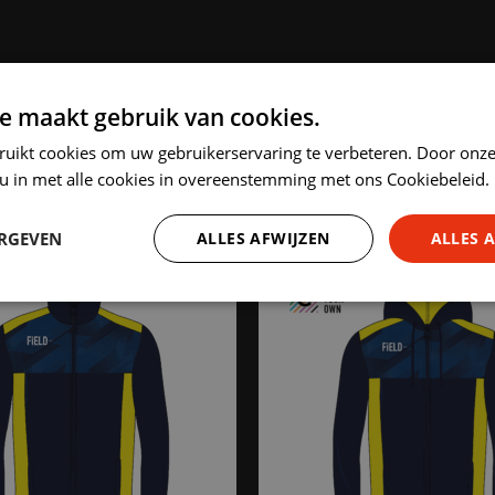
e maakt gebruik van cookies.
HIGHLIGHTED PRODUCTS
ruikt cookies om uw gebruikerservaring te verbeteren. Door onze
 u in met alle cookies in overeenstemming met ons Cookiebeleid.
ERGEVEN
ALLES AFWIJZEN
ALLES 
Prestatie
Targeting
Functioneel
trikt noodzakelijk
Prestatie
Targeting
Functioneel
Niet-geclassificee