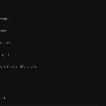
collar
eves
yester
lim fit
rder quantity: 5 pcs
port