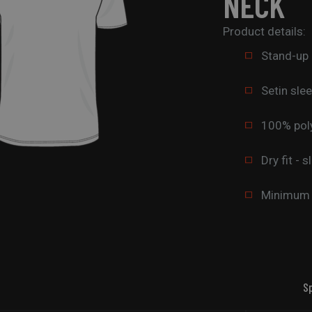
NECK
Product details:
Stand-up 
Setin sle
100% pol
Dry fit - s
Minimum o
S