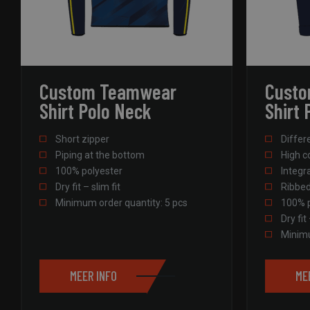
Strikt noodzakelijke
accountbeheer. De we
Naam
CookieScriptConse
Custom Teamwear
Cust
Shirt Polo Neck
Shirt 
PHPSESSID
Short zipper
Differ
Piping at the bottom
High c
100% polyester
Integr
Dry fit – slim fit
Ribbe
Minimum order quantity: 5 pcs
100% p
pys_start_session
Dry fit 
Minimu
pys_session_limit
MEER INFO
ME