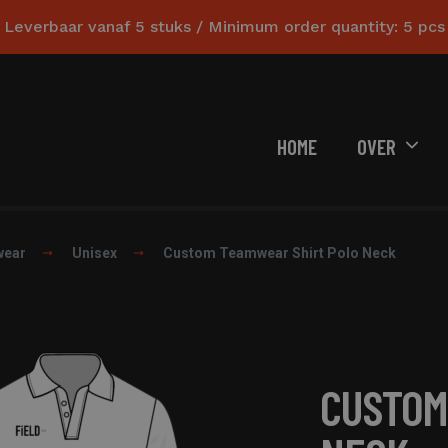
Leverbaar vanaf 5 stuks / Minimum order quantity: 5 pcs
HOME
OVER
wear
Unisex
Custom Teamwear Shirt Polo Neck
CUSTOM