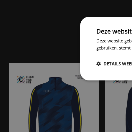
Deze websit
Deze website geb
gebruiken, stemt
DETAILS WE
Strikt
noodzakelijk
S