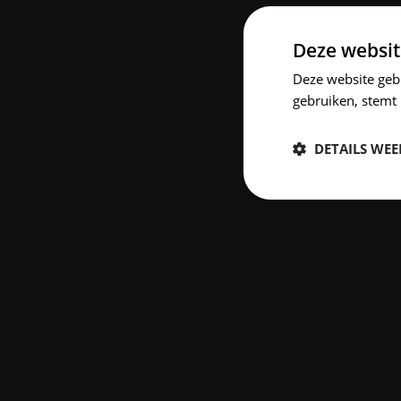
Deze websit
Deze website geb
gebruiken, stemt
DETAILS WE
Strikt
noodzakelijk
S
Strikt noodzakelijke
accountbeheer. De we