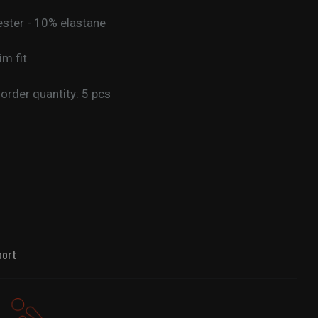
ster - 10% elastane
lim fit
rder quantity: 5 pcs
port