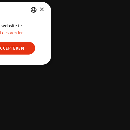
×
 website te
DUTCH
Lees verder
ENGLISH
ACCEPTEREN
Niet-
geclassificeerd
rd
elding en