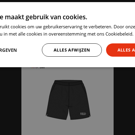
e maakt gebruik van cookies.
HIGHLIGHTED PRODUCTS
ruikt cookies om uw gebruikerservaring te verbeteren. Door onze
 u in met alle cookies in overeenstemming met ons Cookiebeleid.
ERGEVEN
ALLES AFWIJZEN
ALLES 
Prestatie
Targeting
Functioneel
trikt noodzakelijk
Prestatie
Targeting
Functioneel
Niet-geclassificee
 cookies maken de kernfunctionaliteiten van de website mogelijk, zoals gebruikersaanm
bsite kan niet goed worden gebruikt zonder de strikt noodzakelijke cookies.