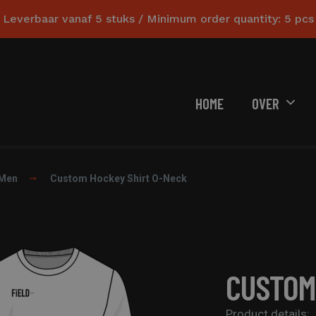
Leverbaar vanaf 5 stuks / Minimum order quantity: 5 pcs
HOME
OVER
Men
Custom Hockey Shirt O-Neck
CUSTOM
Product details: