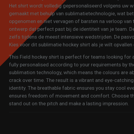
Het shirt wordt volledig gepersonaliseerd volgens uw we
gemaakt met behulp van sublimatietechnologie, wat bet
opgenomen en niet vervagen of barsten na verloop van ti
ontwerp dat perfect past bij de identiteit van je team. D
zelfs tijdens de meest intensieve wedstrijden. De pasv
Kies voor dit sublimatie hockey shirt als je wilt opvallen
This Field hockey shirt is perfect for teams looking for 
fully personalised according to your requirements by th
sublimation technology, which means the colours are ab
crack over time. The result is a vibrant and eye-catchin
identity. The breathable fabric ensures you stay cool ev
ensures freedom of movement and comfort. Choose this
stand out on the pitch and make a lasting impression.