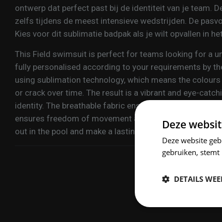
ontwerp dat perfect past bij de identiteit van je team. D
zelfs tijdens de meest intensieve wedstrijden. De pasv
Kies voor dit sublimatie badpak als je wilt opvallen in 
This Field swimsuit is perfect for teams looking for a 
fully personalised according to your requirements by t
using sublimation technology, which means the colours 
or crack over time. The result is a vibrant and eye-catc
identity. The breathable fabric ensures you stay cool ev
ensures freedom of movement and comfort. Choose this
Deze websit
out in the pool and make a lasting impression.
Deze website geb
gebruiken, stemt
DETAILS WE
Strikt
noodzakelijk