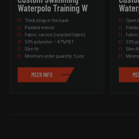
Waterpolo Training W
Water
pys_session_limit
Thick strap in the back
Open 
Padded interior
Padded
Fabric: carvico (recycled fabric)
Fabric:
53% polyester – 47%PBT
53% p
Aanb
Slim fit
Slim fi
Naam
Dom
Aan
Naam
Naam
Minimum order quantity: 5 pcs
Minimu
Aanbieder
Do
Naam
cxssh_status
field
Domein
spo
sbjs_first_add
pys_first_visit
fie
sp
_fbp
Meta Pla
MEER INFO
ME
Inc.
field-
sportswe
sbjs_first
_gcl_au
Google L
.field-
sportswe
IDE
Google L
.doublecl
sbjs_udata
pbid
field-
sportswe