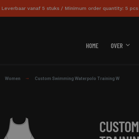
Leverbaar vanaf 5 stuks / Minimum order quantity: 5 pcs
HOME
OVER
Women
Custom Swimming Waterpolo Training W
CUSTOM