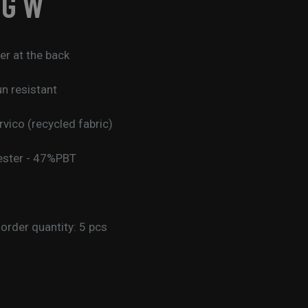
NG W
er at the back
n resistant
rvico (recycled fabric)
ester - 47%PBT
rder quantity: 5 pcs