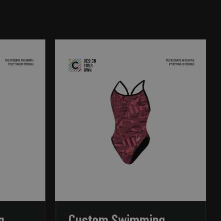
rd
elding en
ript.com-service om
den. De cookie-
m correct te
an de PHP-taal. Dit
die wordt gebruikt
ouden. Het is
rd nummer, hoe het
, maar een goed
status voor een
g
Custom Swimming
 van een gebruiker