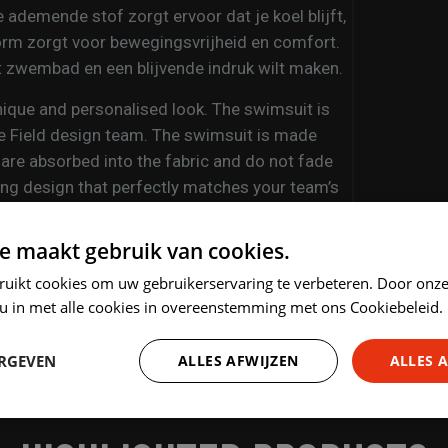
e ademende stof zorgt ervoor dat je koel blijft,
orm zorgt voor bewegingsvrijheid en comfort.
het zwembad en een blijvende indruk wilt maken.
unique and personalised look. The swimsuit is
he Field design team. The swimsuit is made
are absorbed into the fabric and do not fade
hing design that perfectly matches your team’s
en during the most intense matches. The fit
 sublimation swimsuit if you want to stand
e maakt gebruik van cookies.
ruikt cookies om uw gebruikerservaring te verbeteren. Door onze
 u in met alle cookies in overeenstemming met ons Cookiebeleid.
ERGEVEN
ALLES AFWIJZEN
ALLES 
Prestatie
Targeting
Functioneel