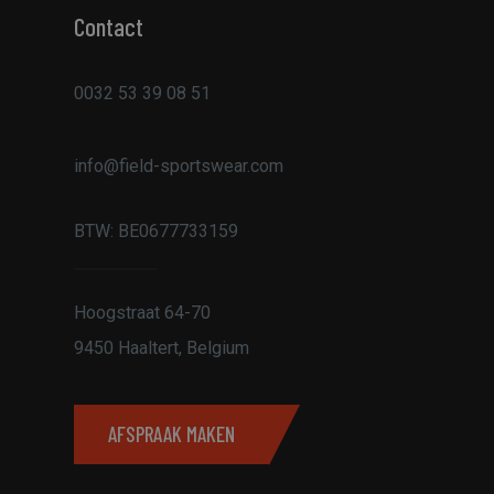
 om de sessiestatus
e leveren, zoals
Contact
le Analytics,
e identiteitsnummer
trekking heeft. Het
0032 53 39 08 51
kt om de
ebsites met veel
es en migratie
info@field-sportswear.com
site te volgen om de
e verbeteren.
 huidige bezoek op
BTW:
BE0677733159
ikers en sessies.
r, campagnegegevens
en analyseren van de
Hoogstraat 64-70
nteracties van
 analyse en begrip
9450 Haaltert, Belgium
emakkelijken.
 en sessies te
website te
s omgaan met de
AFSPRAAK MAKEN
l Analytics - wat
ebruikte
ruikt om unieke