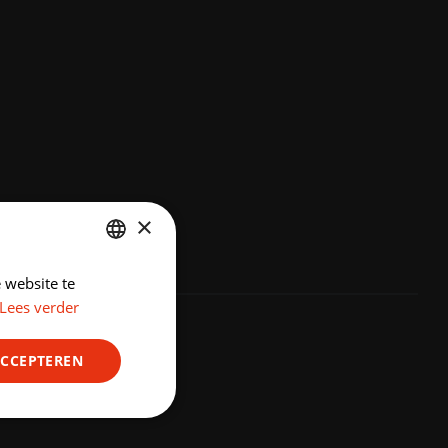
×
 website te
DUTCH
Lees verder
ENGLISH
ACCEPTEREN
Niet-
geclassificeerd