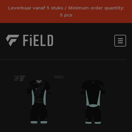
Leverbaar vanaf 5 stuks / Minimum order quantity:
5 pcs