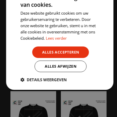
performance. All items are designed with state-of-
van cookies.
DUTCH
the-art technologies and materials to optimise the
Deze website gebruikt cookies om uw
ENGLISH
cyclist’s performance. The products in the World
gebruikerservaring te verbeteren. Door
Tour collection are extensively tested and made of
onze website te gebruiken, stemt u in met
breathable and quick-drying material to keep the
alle cookies in overeenstemming met ons
rider dry and comfortable during short and long
Cookiebeleid.
Lees verder
rides.
ALLES ACCEPTEREN
ALLES AFWIJZEN
HIGHLIGHTED PRODUCTS
DETAILS WEERGEVEN
Strikt
Prestatie
Targeting
noodzakelijk
Functioneel
Niet-