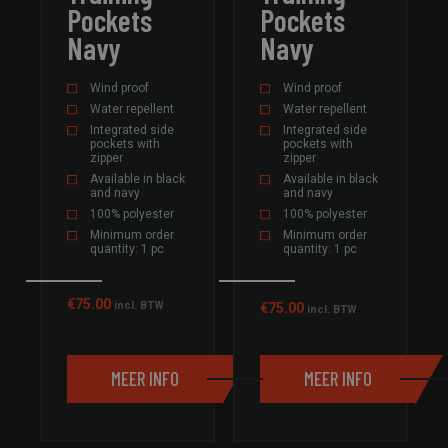
Strikt noodzakelijk
Prestatie
Targeting
Pockets
Pockets
Functioneel
Niet-geclassificeerd
Navy
Navy
Strikt noodzakelijke cookies maken de
Wind proof
Wind proof
kernfunctionaliteiten van de website mogelijk, zoals
gebruikersaanmelding en accountbeheer. De website
Water repellent
Water repellent
kan niet goed worden gebruikt zonder de strikt
Integrated side
Integrated side
noodzakelijke cookies.
pockets with
pockets with
zipper
zipper
Aanbieder /
Naam
Vervaldatum
Omschri
Available in black
Available in black
Domein
and navy
and navy
CookieScriptConsent
4 weken 2
Deze coo
CookieScript
100% polyester
100% polyester
dagen
wordt ge
field-
Minimum order
Minimum order
door de 
sportswear.com
quantity: 1 pc
quantity: 1 pc
Script.c
om de
cookiev
van bezo
€
75.00
incl. BTW
€
75.00
onthoud
incl. BTW
cookie-
van Cook
Script.co
noodzak
MEER INFO
MEER INFO
correct 
PHPSESSID
Sessie
Cookie
PHP.net
gegener
field-
applicat
sportswear.com