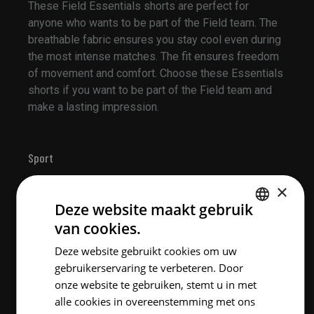
These Field Essentials shorts are perfect for
anyone who wants to be part of the Field team. The
breathable fabric ensures you stay cool even during
the most intense matches. The fit ensures freedom
of movement and comfort. Choose these Essentials
shorts if you want to be part of the Field team and
make a lasting impression.
Sport
×
Deze website maakt gebruik
van cookies.
DUTCH
Deze website gebruikt cookies om uw
ENGLISH
gebruikerservaring te verbeteren. Door
onze website te gebruiken, stemt u in met
alle cookies in overeenstemming met ons