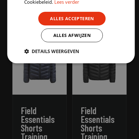
Cookiebeleid.
Lees verder
HIGHLIGHTED PRODUCTS
ALLES ACCEPTEREN
ALLES AFWIJZEN
DETAILS WEERGEVEN
Strikt
Prestatie
Targeting
noodzakelijk
Functioneel
Niet-
geclassificeerd
Field
Field
Essentials
Essentials
Shorts
Shorts
Training
Training