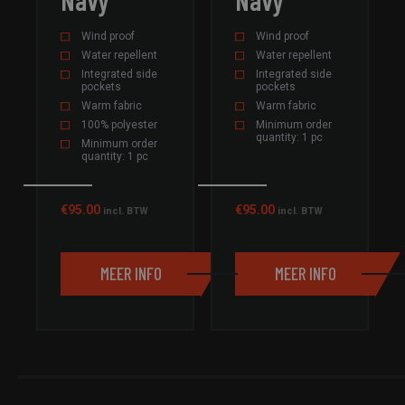
ze door 
website
navigere
Wind proof
Wind proof
eventue
selecties
Water repellent
Water repellent
gegeven
Integrated side
Integrated side
pagina t
pockets
pockets
worden
onthoud
Warm fabric
Warm fabric
100% polyester
Minimum order
pys_session_limit
field-
59 minuten
Dit cook
quantity: 1 pc
sportswear.com
58 seconden
gebruikt
Minimum order
beperke
quantity: 1 pc
vaak ee
gebruike
bepaalde
side fun
€
95.00
€
95.00
incl. BTW
incl. BTW
activere
een bep
periode,
op het v
MEER INFO
MEER INFO
van de w
prestati
voorkom
misbruik
diensten
Aanbieder /
Aanbieder /