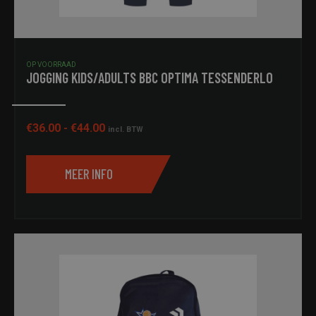
OP VOORRAAD
JOGGING KIDS/ADULTS BBC OPTIMA TESSENDERLO
Prijsklasse:
€
36.00
-
€
44.00
incl. BTW
€36.00
tot
MEER INFO
€44.00