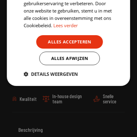
gebruikerservaring te verbeteren. Door
onze website te gebruiken, stemt u in met
Aantal stuks
alle cookies in overeenstemming met ons
Cookiebeleid.
Lees verder
-
+
ALLES ACCEPTEREN
PLAATS IN MIJN WINKELMAND
ALLES AFWIJZEN
DETAILS WEERGEVEN
Strikt
Prestatie
Targeting
noodzakelijk
In-house design
Snelle
Kwaliteit
team
service
Functioneel
Niet-
geclassificeerd
Beschrijving