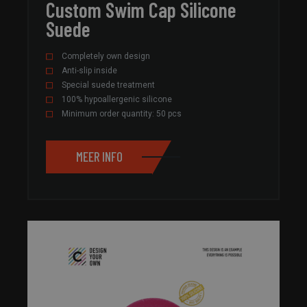
Custom Swim Cap Silicone
Suede
Completely own design
Anti-slip inside
Special suede treatment
100% hypoallergenic silicone
Minimum order quantity: 50 pcs
MEER INFO