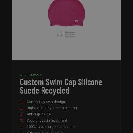
OP VOORRAAD
Custom Swim Cap Silicone
Suede Recycled
Completely own design
Highest quality screen printing
Anti-slip inside
Special suede treatment
100% hypoallergenic silicone
50% recycled silicone