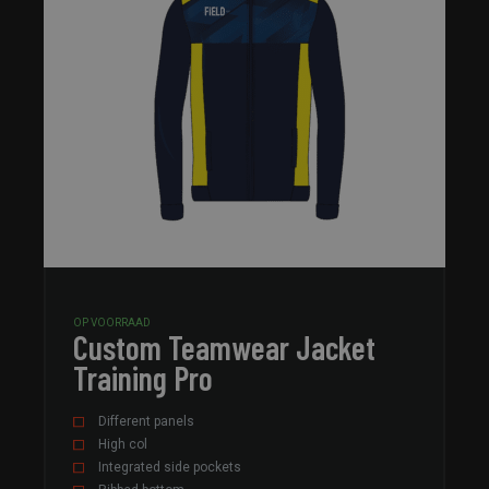
OP VOORRAAD
Custom Teamwear Jacket
Training Pro
Different panels
High col
Integrated side pockets