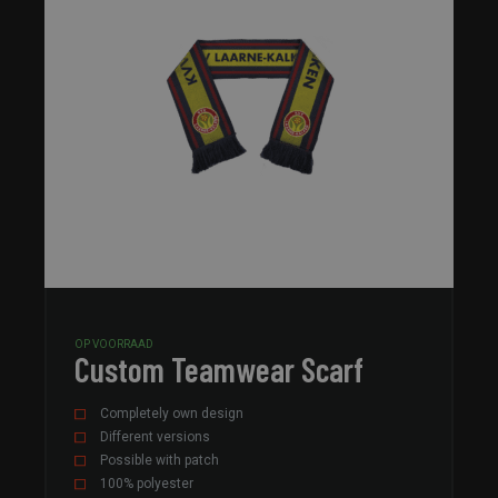
OP VOORRAAD
Custom Teamwear Scarf
Completely own design
Different versions
Possible with patch
100% polyester