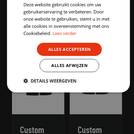
Deze website gebruikt cookies om uw
ENGLISH
gebruikerservaring te verbeteren. Door
onze website te gebruiken, stemt u in met
alle cookies in overeenstemming met ons
HIGHLIGHTED PRODUCTS
Cookiebeleid.
Lees verder
ALLES ACCEPTEREN
ALLES AFWIJZEN
DETAILS WEERGEVEN
Strikt
Prestatie
Targeting
noodzakelijk
Functioneel
Niet-
geclassificeerd
Custom
Custom