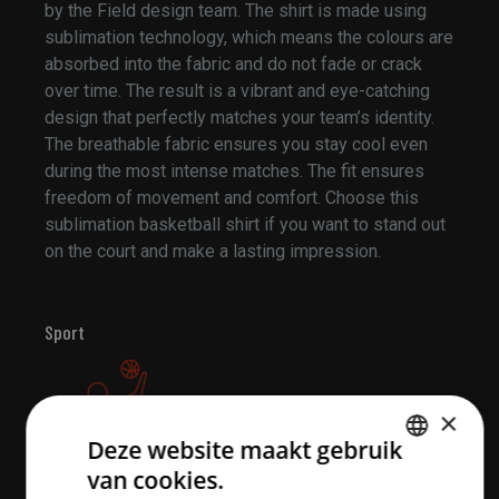
by the Field design team. The shirt is made using
sublimation technology, which means the colours are
absorbed into the fabric and do not fade or crack
over time. The result is a vibrant and eye-catching
design that perfectly matches your team’s identity.
The breathable fabric ensures you stay cool even
during the most intense matches. The fit ensures
freedom of movement and comfort. Choose this
sublimation basketball shirt if you want to stand out
on the court and make a lasting impression.
Sport
×
Deze website maakt gebruik
van cookies.
DUTCH