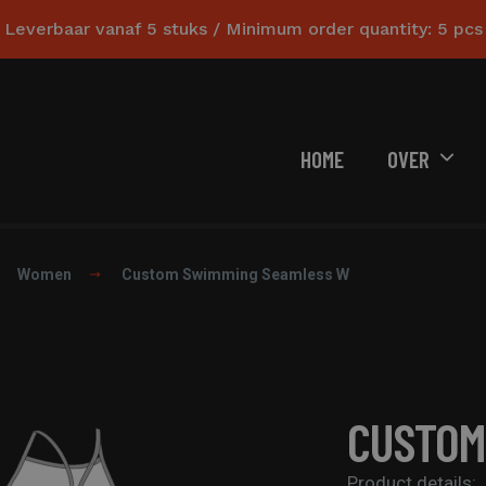
Leverbaar vanaf 5 stuks / Minimum order quantity: 5 pcs
HOME
OVER
Women
Custom Swimming Seamless W
CUSTOM
Product details: