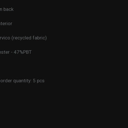
n back
terior
rvico (recycled fabric)
ester - 47%PBT
rder quantity: 5 pcs