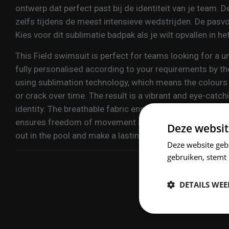
ontwerp dat perfect past bij de identiteit van je team. D
zelfs tijdens de meest intensieve wedstrijden. De pasv
Kies voor dit sublimatie badpak als je wilt opvallen in 
This Field swimsuit is perfect for teams looking for a 
fully personalised according to your requirements by t
using sublimation technology, which means the colours 
or crack over time. The result is a vibrant and eye-catc
identity. The breathable fabric ensures you stay cool ev
ensures freedom of movement and comfort. Choose this
Deze websit
out in the pool and make a lasting impression.
Deze website geb
gebruiken, stemt
DETAILS WE
Strikt
noodzakelijk