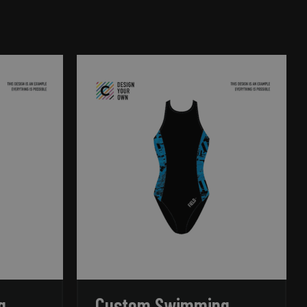
rd
elding en
ript.com-service om
den. De cookie-
m correct te
an de PHP-taal. Dit
die wordt gebruikt
ouden. Het is
rd nummer, hoe het
, maar een goed
status voor een
g
Custom Swimming
 van een gebruiker