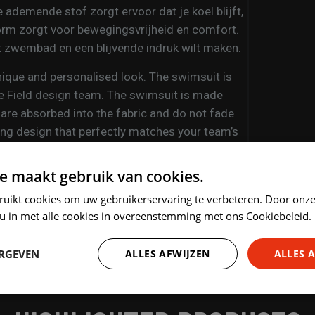
e ademende stof zorgt ervoor dat je koel blijft,
orm zorgt voor bewegingsvrijheid en comfort.
het zwembad en een blijvende indruk wilt maken.
unique and personalised look. The swimsuit is
he Field design team. The swimsuit is made
are absorbed into the fabric and do not fade
hing design that perfectly matches your team’s
en during the most intense matches. The fit
 sublimation swimsuit if you want to stand
e maakt gebruik van cookies.
ruikt cookies om uw gebruikerservaring te verbeteren. Door onze
 u in met alle cookies in overeenstemming met ons Cookiebeleid.
ERGEVEN
ALLES AFWIJZEN
ALLES 
Prestatie
Targeting
Functioneel