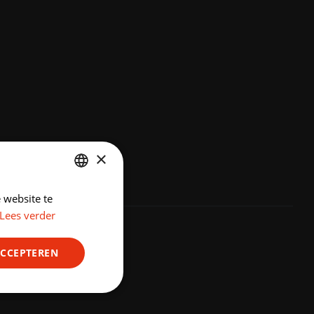
×
 website te
DUTCH
Lees verder
ENGLISH
ACCEPTEREN
Niet-
geclassificeerd