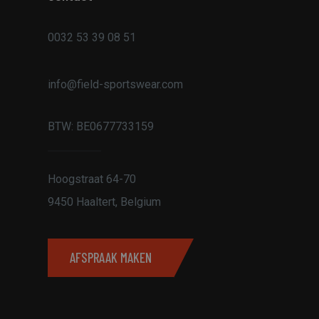
0032 53 39 08 51
rd
info@field-sportswear.com
elding en
BTW:
BE0677733159
ript.com-service om
Hoogstraat 64-70
den. De cookie-
m correct te
9450 Haaltert, Belgium
an de PHP-taal. Dit
die wordt gebruikt
ouden. Het is
rd nummer, hoe het
AFSPRAAK MAKEN
, maar een goed
status voor een
 van een gebruiker
ren, zodat eventuele