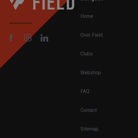
Home
Over Field
S
Strikt noodzakelijke
accountbeheer. De we
Clubs
Naam
Webshop
CookieScriptConse
FAQ
PHPSESSID
Contact
Sitemap
pys_start_session