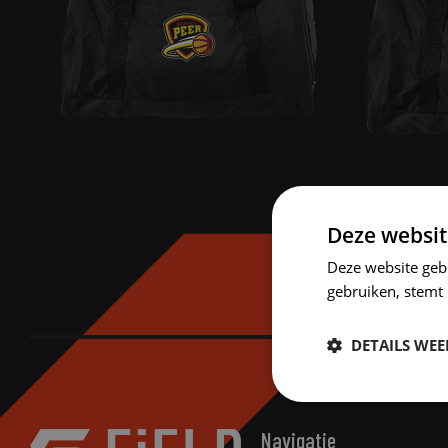
Deze websit
Deze website geb
gebruiken, stemt
DETAILS WE
Strikt
noodzakelijk
Navigatie