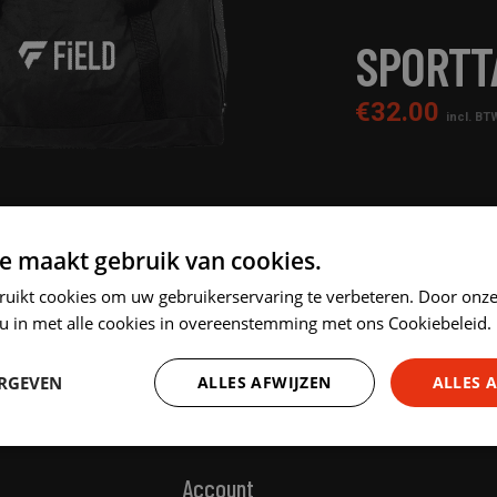
SPORTT
€
32.00
incl. BT
UITVERKOCHT
e maakt gebruik van cookies.
ruikt cookies om uw gebruikerservaring te verbeteren. Door onze
 u in met alle cookies in overeenstemming met ons Cookiebeleid.
ERGEVEN
ALLES AFWIJZEN
ALLES 
Prestatie
Targeting
Functioneel
Account