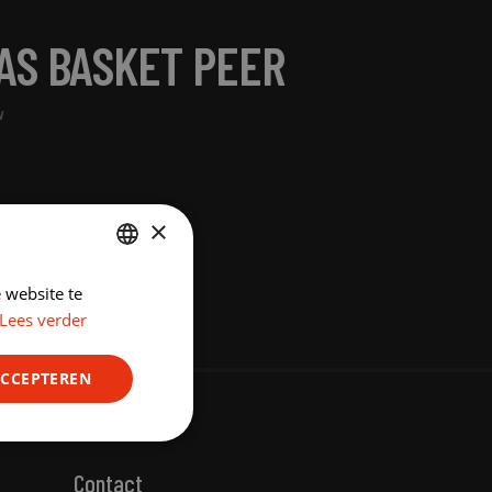
AS BASKET PEER
W
×
 website te
DUTCH
Lees verder
ENGLISH
ACCEPTEREN
Niet-
geclassificeerd
Contact