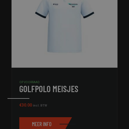
OP VOORRAAD
GOLFPOLO MEISJES
€
30.00
incl. BTW
MEER INFO