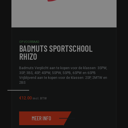
OP VOORRAAD
BADMUTS SPORTSCHOOL
RHIZO
Badmuts Verplicht aan te kopen voor de klassen: 3SPW,
3SP, 3BS, 4SP, 4SPW, 5SPW, 5SPB, 6SPW en 6SPB
Vrijblijvend aan te kopen voor de klassen: 2SP, 2MTW en
2BS
€
12.00
incl. BTW
MEER INFO