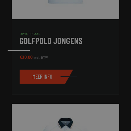
OP VOORRAAD
GOLFPOLO JONGENS
€
30.00
incl. BTW
MEER INFO