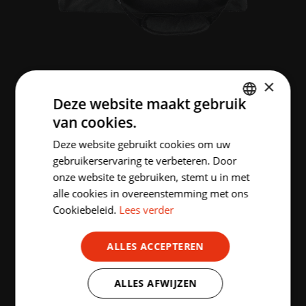
SPORTTAS BBC GEEL
×
Deze website maakt gebruik
€
32.00
incl. BTW
van cookies.
DUTCH
NAAM
(+
€
6.00
)
Deze website gebruikt cookies om uw
ENGLISH
gebruikerservaring te verbeteren. Door
onze website te gebruiken, stemt u in met
alle cookies in overeenstemming met ons
Aantal stuks
Cookiebeleid.
Lees verder
-
+
ALLES ACCEPTEREN
ALLES AFWIJZEN