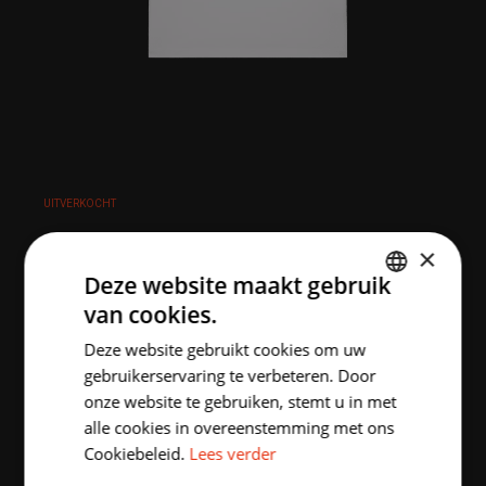
UITVERKOCHT
×
Deze website maakt gebruik
EAGLES T-SHIRT WIT ADULTS
van cookies.
DUTCH
€
22.00
incl. BTW
Deze website gebruikt cookies om uw
ENGLISH
gebruikerservaring te verbeteren. Door
Maat FIELD
onze website te gebruiken, stemt u in met
alle cookies in overeenstemming met ons
XXS
XS
S
M
L
XL
Cookiebeleid.
Lees verder