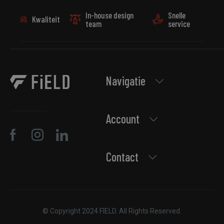
In-house design
Snelle
Strikt noodzakelijk
Prestatie
Targeting
Kwaliteit
team
service
Functioneel
Niet-geclassificeerd
Strikt noodzakelijke cookies maken de
kernfunctionaliteiten van de website mogelijk, zoals
gebruikersaanmelding en accountbeheer. De
website kan niet goed worden gebruikt zonder de
Navigatie
strikt noodzakelijke cookies.
Aanbieder /
Naam
Vervaldatum
Omschri
Domein
Account
CookieScriptConsent
4 weken 2
Deze coo
CookieScript
dagen
wordt ge
field-
door de 
sportswear.com
Script.c
om de
Contact
cookiev
van bezo
onthoud
cookie-
van Cook
Script.co
noodzak
correct 
© Copyright 2024 FIELD. All Rights Reserved.
PHPSESSID
Sessie
Cookie
PHP.net