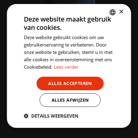
×
Deze website maakt gebruik
van cookies.
DUTCH
Deze website gebruikt cookies om uw
ENGLISH
gebruikerservaring te verbeteren. Door
onze website te gebruiken, stemt u in met
UITVERKOCHT
alle cookies in overeenstemming met ons
Cookiebeleid.
Lees verder
RUGZAK LINDEMANS AALST
ALLES ACCEPTEREN
€
35.00
incl. BTW
ALLES AFWIJZEN
DETAILS WEERGEVEN
UITVERKOCHT
Strikt
Prestatie
Targeting
noodzakelijk