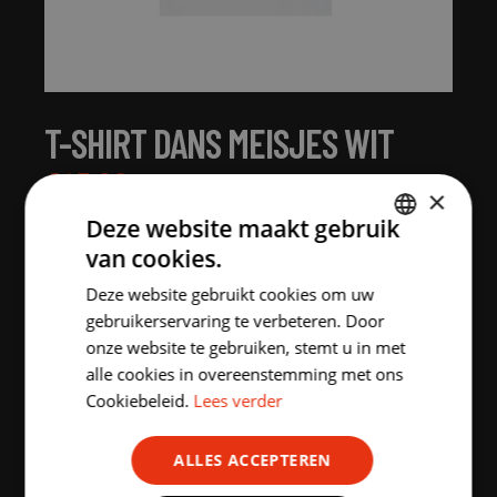
T-SHIRT DANS MEISJES WIT
€
15.00
incl. BTW
×
Deze website maakt gebruik
MAAT:
van cookies.
DUTCH
XS
S
M
L
XL
2XL
Deze website gebruikt cookies om uw
ENGLISH
gebruikerservaring te verbeteren. Door
onze website te gebruiken, stemt u in met
3XL
alle cookies in overeenstemming met ons
Cookiebeleid.
Lees verder
Aantal stuks
ALLES ACCEPTEREN