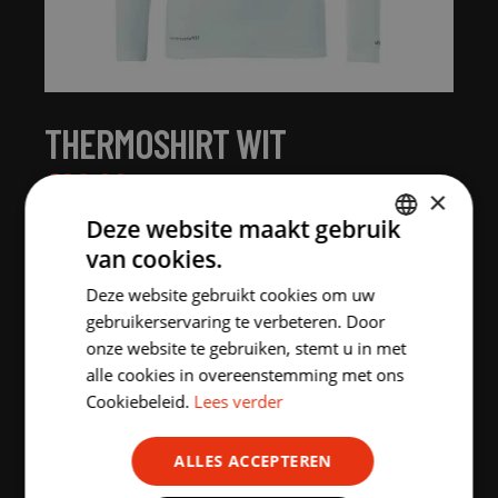
THERMOSHIRT WIT
€
28.00
incl. BTW
×
Deze website maakt gebruik
MAAT:
van cookies.
DUTCH
152
164
XS
S
M
L
Deze website gebruikt cookies om uw
ENGLISH
gebruikerservaring te verbeteren. Door
onze website te gebruiken, stemt u in met
XL
2XL
3XL
alle cookies in overeenstemming met ons
Cookiebeleid.
Lees verder
Aantal stuks
ALLES ACCEPTEREN