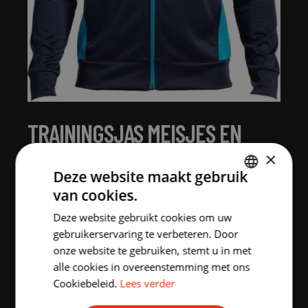
TRAININGSJAS MEISJES EN
JONGENS NAVY
×
Deze website maakt gebruik
€
43.00
incl. BTW
van cookies.
DUTCH
MAAT:
Deze website gebruikt cookies om uw
ENGLISH
gebruikerservaring te verbeteren. Door
10j
12j
XS
S
M
L
onze website te gebruiken, stemt u in met
alle cookies in overeenstemming met ons
Cookiebeleid.
Lees verder
XL
2XL
3XL