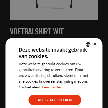
VOETBALSHIRT WIT
€
25.00
incl. BTW
×
Deze website maakt gebruik
MAAT:
van cookies.
DUTCH
12j
XS
S
M
L
XL
Deze website gebruikt cookies om uw
ENGLISH
gebruikerservaring te verbeteren. Door
onze website te gebruiken, stemt u in met
2XL
3XL
alle cookies in overeenstemming met ons
Cookiebeleid.
Lees verder
Aantal stuks
ALLES ACCEPTEREN