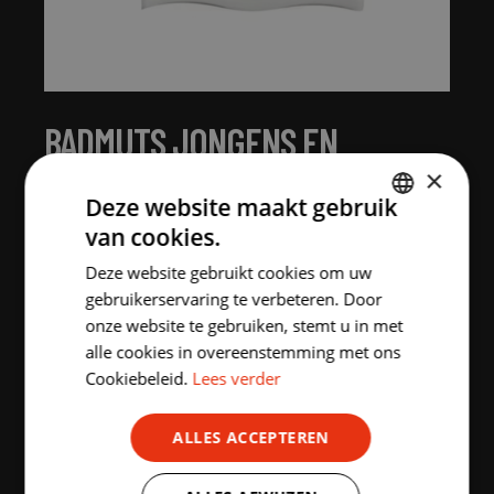
BADMUTS JONGENS EN
MEISJES WIT
×
Deze website maakt gebruik
€
12.00
incl. BTW
van cookies.
DUTCH
MAAT:
Deze website gebruikt cookies om uw
ENGLISH
gebruikerservaring te verbeteren. Door
One Size
onze website te gebruiken, stemt u in met
alle cookies in overeenstemming met ons
Cookiebeleid.
Lees verder
Aantal stuks
ALLES ACCEPTEREN
-
+