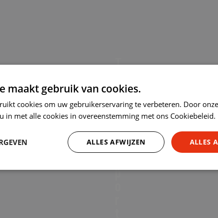
T
H
-
o
s
o
e maakt gebruik van cookies.
h
d
ruikt cookies om uw gebruikerservaring te verbeteren. Door onze
i
i
 u in met alle cookies in overeenstemming met ons Cookiebeleid.
r
e
t
S
ERGEVEN
ALLES AFWIJZEN
ALLES 
S
p
p
o
Prestatie
Targeting
Functioneel
o
r
r
t
t
s