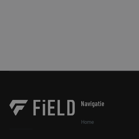
sbjs_migrations
sbjs_current_add
sbjs_current
sbjs_session
Navigatie
_ga
Home