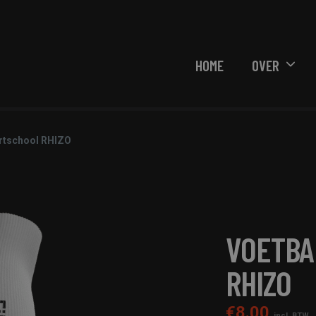
HOME
OVER
rtschool RHIZO
VOETBA
RHIZO
€
8.00
incl. BTW