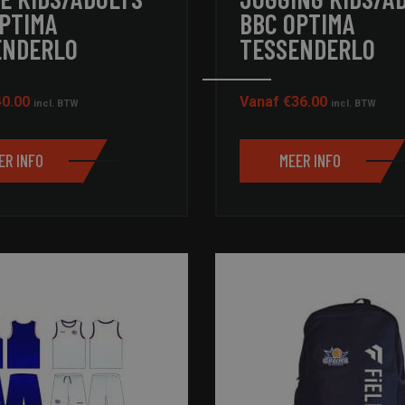
OPTIMA
BBC OPTIMA
ENDERLO
TESSENDERLO
40.00
Vanaf
€
36.00
incl. BTW
incl. BTW
ER INFO
MEER INFO