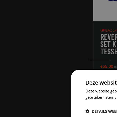
UITVERKOCH
REVER
SET K
TESS
€
55.00
i
Deze websit
Deze website geb
gebruiken, stemt
ME
DETAILS WE