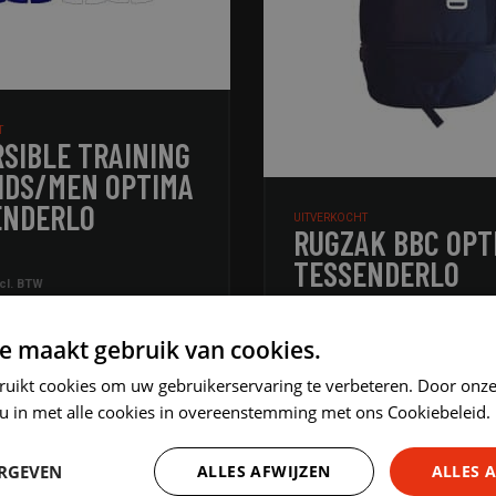
T
SIBLE TRAINING
IDS/MEN OPTIMA
ENDERLO
UITVERKOCHT
RUGZAK BBC OPT
TESSENDERLO
ncl. BTW
e maakt gebruik van cookies.
€
36.00
incl. BTW
ruikt cookies om uw gebruikerservaring te verbeteren. Door onze
 u in met alle cookies in overeenstemming met ons Cookiebeleid.
ER INFO
MEER INFO
ERGEVEN
ALLES AFWIJZEN
ALLES 