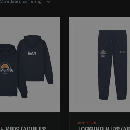
Standaard sortering
T
UITVERKOCHT
E KIDS/ADULTS
JOGGING KIDS/A