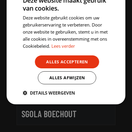
Deze website maakt gebruik
PERFORMANCE
van cookies.
DUTCH
Deze website gebruikt cookies om uw
ENGLISH
gebruikerservaring te verbeteren. Door
onze website te gebruiken, stemt u in met
alle cookies in overeenstemming met ons
Cookiebeleid.
Lees verder
ALLES ACCEPTEREN
ALLES AFWIJZEN
DETAILS WEERGEVEN
Strikt
Prestatie
Targeting
noodzakelijk
SGOLA BOECHOUT