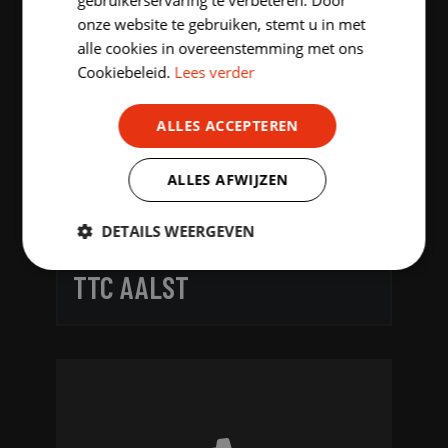
gebruikerservaring te verbeteren. Door
onze website te gebruiken, stemt u in met
alle cookies in overeenstemming met ons
Cookiebeleid.
Lees verder
ALLES ACCEPTEREN
ALLES AFWIJZEN
DETAILS WEERGEVEN
Strikt
Prestatie
Targeting
TTC AALST
noodzakelijk
Functioneel
Niet-
geclassificeerd