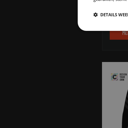
Unise
DETAILS WE
Minimu
Strikt
ME
noodzakelijk
S
Strikt noodzakelijke
accountbeheer. De we
Naam
CookieScriptConse