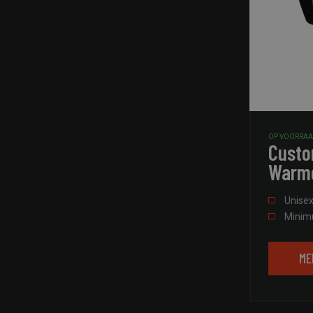
OP VOORRA
Custo
Warm
Unise
Minimu
ME