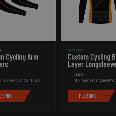
AD
OP VOORRAAD
m Cycling Arm
Custom Cycling 
ers
Layer Longsleev
x
Unisex
m order quantity: 10 pcs
Minimum order quantity: 
ER INFO
MEER INFO