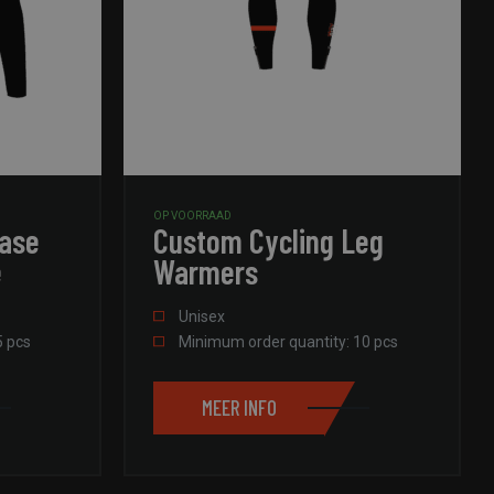
OP VOORRAAD
Base
Custom Cycling Leg
e
Warmers
Unisex
5 pcs
Minimum order quantity: 10 pcs
MEER INFO