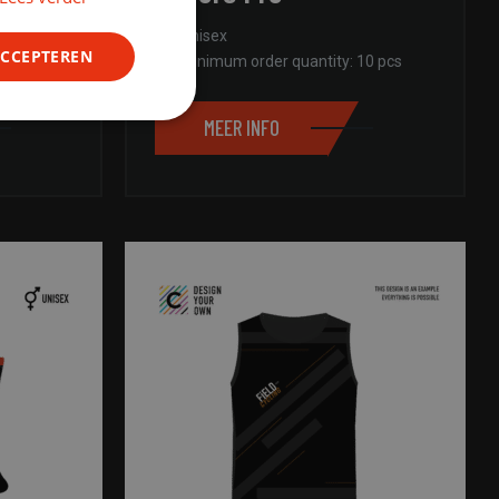
ENGLISH
Unisex
ACCEPTEREN
10 pcs
Minimum order quantity: 10 pcs
Niet-
MEER INFO
geclassificeerd
rd
elding en
ript.com-service om
den. De cookie-
m correct te