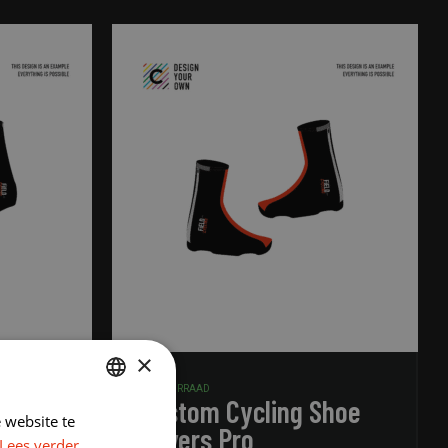
×
OP VOORRAAD
Shoe
Custom Cycling Shoe
 website te
DUTCH
Covers Pro
Lees verder