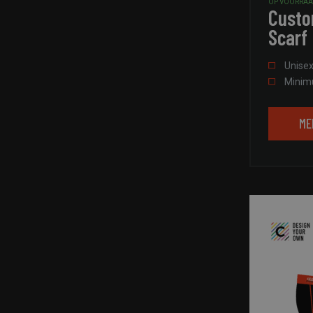
OP VOORRA
Custo
Scarf
Unise
Minimu
ME