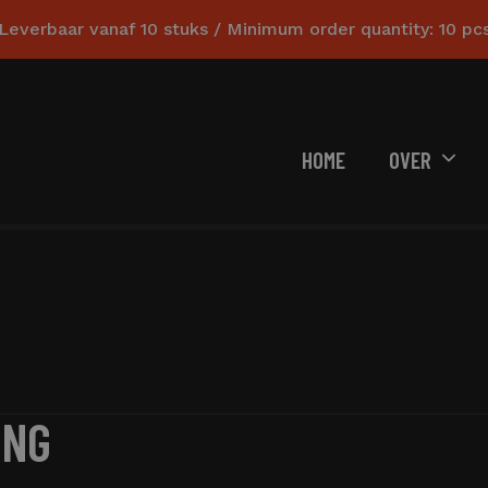
Leverbaar vanaf 10 stuks / Minimum order quantity: 10 pc
HOME
OVER
ING