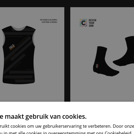
e maakt gebruik van cookies.
AD
OP VOORRAAD
m Cycling Base
Custom Cycling 
ruikt cookies om uw gebruikerservaring te verbeteren. Door onze
 Sleeveless
Covers
 u in met alle cookies in overeenstemming met ons Cookiebeleid.