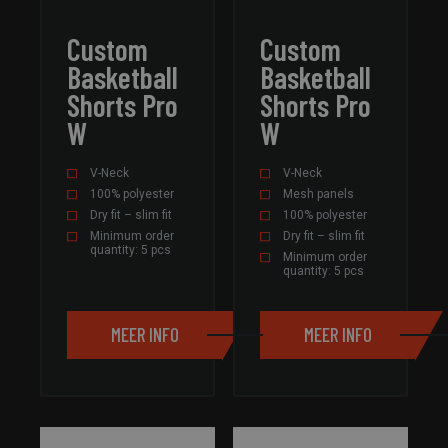
geclassificeerd
Custom
Custom
Basketball
Basketball
Shorts Pro
Shorts Pro
W
W
Strikt noodzakelijk
Prestatie
Targeting
Functioneel
Niet-geclassificeerd
V-Neck
V-Neck
100% polyester
Mesh panels
Strikt noodzakelijke cookies maken de
Dry fit – slim fit
100% polyester
kernfunctionaliteiten van de website mogelijk, zoals
Minimum order
Dry fit – slim fit
gebruikersaanmelding en accountbeheer. De website
quantity: 5 pcs
kan niet goed worden gebruikt zonder de strikt
Minimum order
noodzakelijke cookies.
quantity: 5 pcs
Aanbieder /
Naam
Vervaldatum
Omschri
Domein
MEER INFO
MEER INFO
CookieScriptConsent
4 weken 2
Deze coo
CookieScript
dagen
wordt ge
field-
door de 
sportswear.com
Script.c
om de
cookiev
van bezo
onthoud