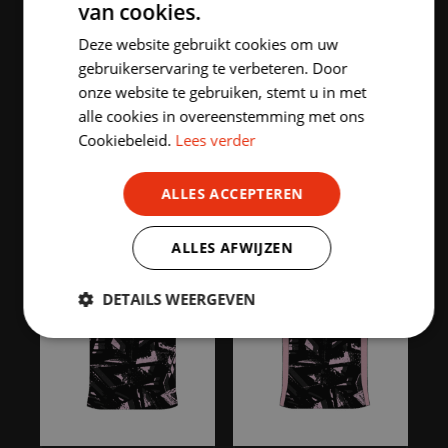
van cookies.
DUTCH
Deze website gebruikt cookies om uw
ENGLISH
gebruikerservaring te verbeteren. Door
onze website te gebruiken, stemt u in met
alle cookies in overeenstemming met ons
Cookiebeleid.
Lees verder
HIGHLIGHTED PRODUCTS
ALLES ACCEPTEREN
ALLES AFWIJZEN
DETAILS WEERGEVEN
Strikt
Prestatie
Targeting
noodzakelijk
Functioneel
Niet-