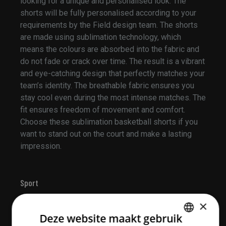
looking for a unique and personalised look. The
shorts will be fully personalised according to your
requirements by the Field design team. The shorts
are made using sublimation technology, which
means the colours are absorbed into the fabric and
do not fade or crack over time. The result is a vibrant
and eye-catching design that perfectly matches your
team’s identity. The breathable fabric ensures you
stay cool even during the most intense matches. The
fit ensures freedom of movement and comfort.
Choose these sublimation basketball shorts if you
want to stand out on the court and make a lasting
impression.
Sport
×
Deze website maakt gebruik