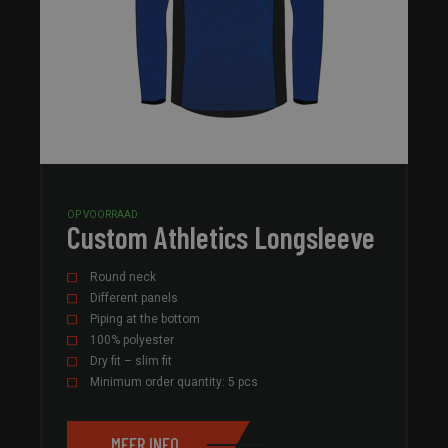
OP VOORRAAD
Custom Athletics Longsleeve
Round neck
Different panels
Piping at the bottom
100% polyester
Dry fit – slim fit
Minimum order quantity: 5 pcs
MEER INFO