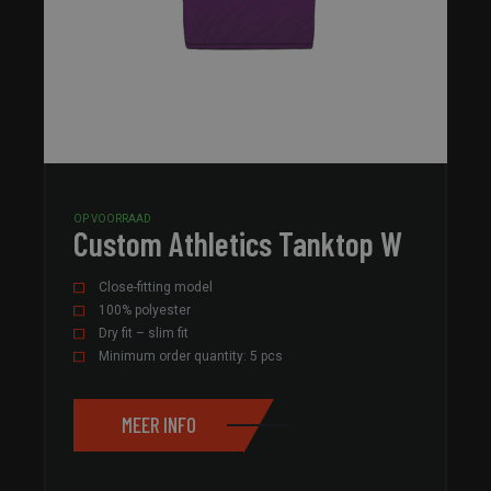
OP VOORRAAD
Custom Athletics Tanktop W
Close-fitting model
100% polyester
Dry fit – slim fit
Minimum order quantity: 5 pcs
MEER INFO