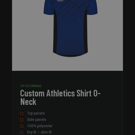
OP VOORRAAD
Custom Athletics Shirt O-
Neck
Top panels
Side panels
100% polyester
Dry fit – slim fit