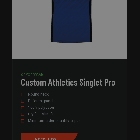
OP VOORRAAD
Custom Athletics Singlet Pro
Round neck
Different panels
100% polyester
Dry fit – slim fit
Minimum order quantity: 5 pcs