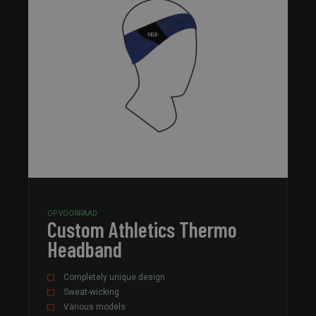
OP VOORRAAD
Custom Athletics Thermo
Headband
Completely unique design
Sweat-wicking
Various models