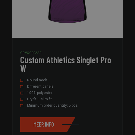
OP VOORRAAD
Custom Athletics Singlet Pro
W
Round neck
Different panels
100% polyester
Dry fit – slim fit
Minimum order quantity: 5 pcs
MEER INFO