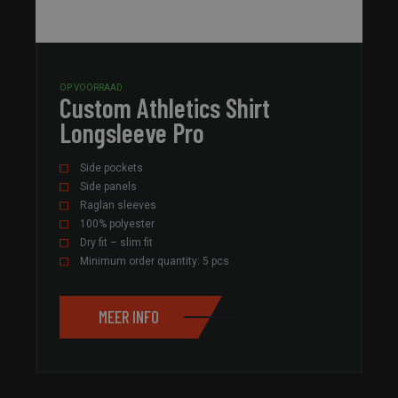
OP VOORRAAD
Custom Athletics Shirt
Longsleeve Pro
Side pockets
Side panels
Raglan sleeves
100% polyester
Dry fit – slim fit
Minimum order quantity: 5 pcs
MEER INFO