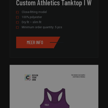
Custom Athletics Tanktop I W
Close-fitting model
100% polyester
Dry fit – slim fit
Minimum order quantity: 5 pcs
MEER INFO